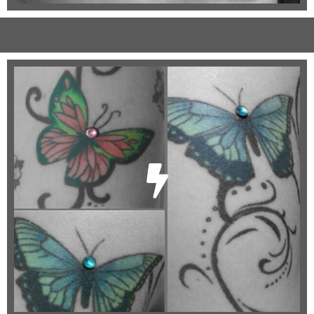
Surface
Oberflächen-Piercings
Dermal Anchor
Skin Diver
...