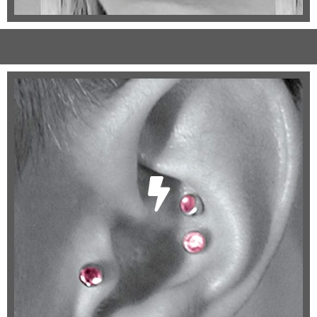
Ohr
Industrial
Rook
Helix
Daith
Conch
Tragus
Orbital
Lobe
...