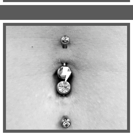
Körper
Bauchnabel
Brustwarze
Intim
...