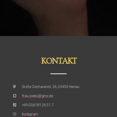
KONTAKT
Große Dechaneistr. 26, 63450 Hanau
frau-pieks@gmx.de
+49 (0)6181 26 51 7
Instagram