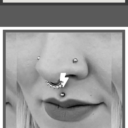
Mund
Labret
Madonna
Medusa
Ashley
Eskimo
Snake Bytes
Zunge
Lippenband
Zungenband
...