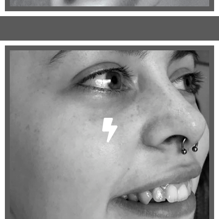
Gesicht
Nostril
Septum
Bridge
Augenbraue
...