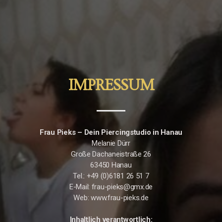
IMPRESSUM
Frau Pieks – Dein Piercingstudio in Hanau
Melanie Dürr
Große Dachaneistraße 26
63450 Hanau
Tel.: +49 (0)6181 26 51 7
E-Mail: frau-pieks@gmx.de
Web: www.frau-pieks.de
Inhaltlich verantwortlich: